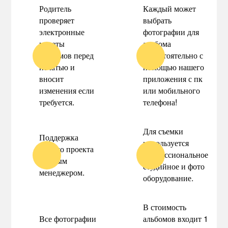
Родитель
Каждый может
проверяет
выбрать
электронные
фотографии для
макеты
альбома
альбомов перед
самостоятельно с
печатью и
помощью нашего
вносит
приложения с пк
изменения если
или мобильного
требуется.
телефона!
Для съемки
Поддержка
используется
вашего проекта
профессиональное
личным
студийное и фото
менеджером.
оборудование.
В стоимость
Все фотографии
альбомов входит 1