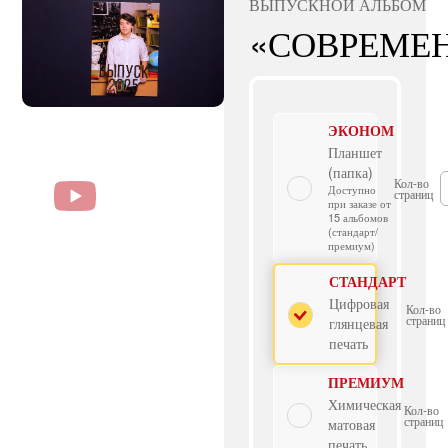
ВЫПУСКНОЙ АЛЬБОМ
«СОВРЕМЕ
ЭКОНОМ
Планшет
(папка)
Кол-во
Доступно
страниц
при заказе от
15 альбомов
(стандарт/
премиум)
СТАНДАРТ
Цифровая
Кол-во
страниц
глянцевая
печать
ПРЕМИУМ
Химическая
Кол-во
страниц
матовая
печать