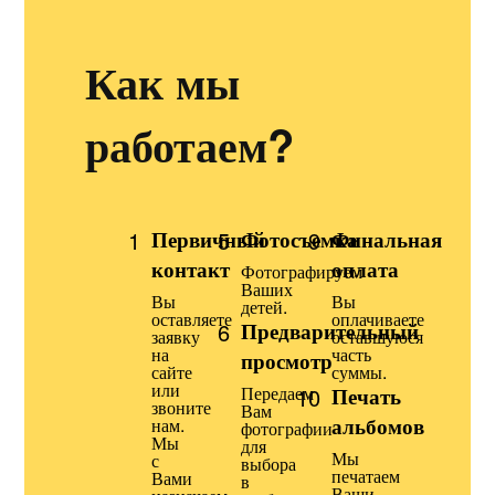
Как мы
работаем?
1
Первичный
5
Фотосъемка
9
Финальная
контакт
оплата
Фотографируем
Ваших
Вы
Вы
детей.
оставляете
оплачиваете
6
Предварительный
заявку
оставшуюся
на
часть
просмотр
сайте
суммы.
или
Передаем
10
Печать
звоните
Вам
альбомов
нам.
фотографии
Мы
для
Мы
с
выбора
печатаем
Вами
в
Ваши