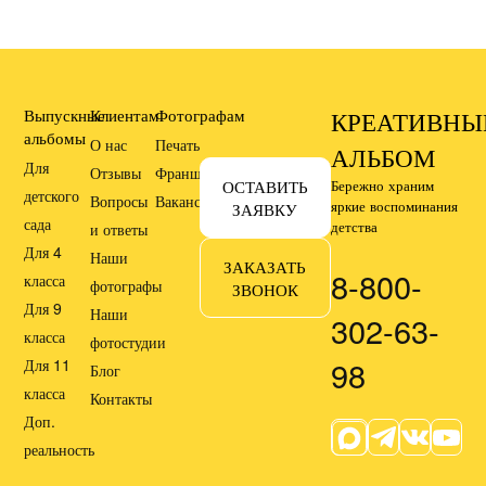
Выпускные
Клиентам
Фотографам
КРЕАТИВНЫ
альбомы
О нас
Печать
АЛЬБОМ
Для
Отзывы
Франшиза
ОСТАВИТЬ
Бережно храним
детского
Вопросы
Вакансии
яркие воспоминания
ЗАЯВКУ
сада
детства
и ответы
Для 4
Наши
ЗАКАЗАТЬ
8-800-
класса
фотографы
ЗВОНОК
Для 9
Наши
302-63-
класса
фотостудии
98
Для 11
Блог
класса
Контакты
Доп.
реальность