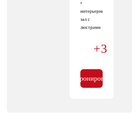
◦
интерьерный
зал с
люстрами
| чёрный
зал |
+3
циклорама
| мини —
зал
Забронировать