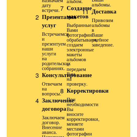
назначаем
альбом.
альбомы.
дату
7
Создание
встречи.
11
Доставка
макетов
2
Презентация
Привозим
услуг
Выбранные
альбомы
Вами
в
Встречаемся
фотографии
Ваше
и
обрабатываем,
учебное
презентуем
создаем
заведение.
наши
электронные
услуги
макеты
на
альбомов
родительских
и
собраниях.
передаем
Вам
3
Консультирование
на
Отвечаем
проверку.
на
8
Корректировки
вопросы.
При
4
Заключение
необходимости
договора
Вы
вносите
Заключаем
корректировки,
договор.
меняете
Внесение
местами
аванса.
фотографии
Назначаем