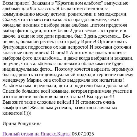
Всем привет! Заказали в "Креативном альбоме" выпускные
альбомы для 9-х классов. Я была ответственной за
коммуникацию между детьми, родителями и менеджерами.
Скажу, что эта миссия оказалась гораздо сложнее, чем я
ожидала: начиная с выбора вида альбома...потом предстоял
выбор фотостудии, потом было 2 дня съемок - в студии и в
школе, а еще не все дети пришли, был 3 день досъемок... Во-
первых, большой респект фотографу Ирине! Организовать
бунтующих подростков ох как непросто! И все-таки фоточки
классные получились! Огонь!!! А потом началась эпопея с
выбором фото для альбома... и даже когда выбрали и заказали,
не учли, что в альбомах с тканевыми обложками не будет
индивидуальных фото... Поэтому хочется выразить огромную
благодарность за индивидуальный подход и терпение нашему
менеджеру Марии, она стойко выдержала все испытания!
Альбомы нам переделали, дети и родители были довольны!
Спасибо большое всей команде, которая принимала участие в
изготовлении альбомов на всех этапах! Вы крутые!!!
Вывозите такие сложные кейсы!!! И стоимость очень
комфортная! Желаю вам успехов, развития и лояльных
клиентов!!!)))
Ирина Рощупкина
Полный отзыв на Яндекс.Карты
06.07.2025