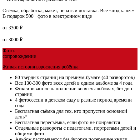
Съёмка, обработка, макет, печать и доставка. Все «под ключ»
В подарок 500+ фото в электронном виде
от
3300 ₽
от
3000 ₽
Фото-
сопровождение
Живая история взросления ребёнка
80 твёрдых страниц на премиум-бумаге (40 разворотов)
Все 130-300 фото всех детей в одном альбоме за 4 года
Фиксированное наполнение во всех альбомах, без доп.
страниц
4 фотосессии в детском саду в разные период времени
года
Бесплатная съёмка для тех, кто пропустил основной
день*
Бесплатная пересъёмка, если фото не понравятся
Отдельные развороты с педагогами, портретами детей и
общими фото
Альбом раскрывается без бугорка посередине книги