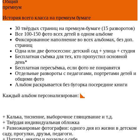
Общий
премиум
История всего класса на премиум бумаге
30 твёрдых страниц на премиум-бумаге (15 разворотов)
Все 100-150 фото всех детей в одном альбоме
Фиксированное наполнение во всех альбомах, без доп.
страниц
Одна или две фотосессии: детский сад + улица + студия
Бесплатная съёмка для тех, кто пропустил основной
день*
Бесплатная пересъёмка, если фото не понравятся
Отдельные развороты с педагогами, портретами детей и
общими фото
Альбом раскрывается без бугорка посередине книги
Каждый альбом персонализирован:
+ Калька, тиснение, выборочное глянцевание и т.д.
+ Твёрдая индивидуальная обложка
+ Разножанровые фотографии: одного дня из жизни в детском
саду, прогулки, друзья, педагоги.
+ Цитаты, анкеты и разделы о себе