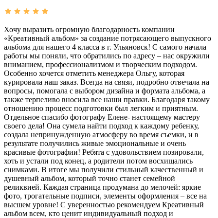
Хочу выразить огромную благодарность компании
«Креативный альбом» за создание потрясающего выпускного
альбома для нашего 4 класса в г. Ульяновск! С самого начала
работы мы поняли, что обратились по адресу – нас окружили
вниманием, профессионализмом и творческим подходом.
Особенно хочется отметить менеджера Ольгу, которая
курировала наш заказ. Всегда на связи, подробно отвечала на
вопросы, помогала с выбором дизайна и формата альбома, а
также терпеливо вносила все наши правки. Благодаря такому
отношению процесс подготовки был легким и приятным.
Отдельное спасибо фотографу Елене- настоящему мастеру
своего дела! Она сумела найти подход к каждому ребенку,
создала непринужденную атмосферу во время съемки, и в
результате получились живые эмоциональные и очень
красивые фотографии! Ребята с удовольствием позировали,
хоть и устали под конец, а родители потом восхищались
снимками. В итоге мы получили стильный качественный и
душевный альбом, который точно станет семейной
реликвией. Каждая страница продумана до мелочей: яркие
фото, трогательные подписи, элементы оформления – все на
высшем уровне! С уверенностью рекомендуем Креативный
альбом всем, кто ценит индивидуальный подход и