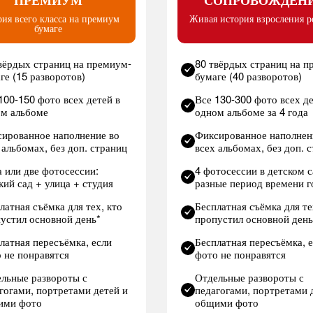
ПРЕМИУМ
СОПРОВОЖДЕН
ия всего класса на премиум
Живая история взросления р
бумаге
вёрдых страниц на премиум-
80 твёрдых страниц на п
ге (15 разворотов)
бумаге (40 разворотов)
100-150 фото всех детей в
Все 130-300 фото всех де
м альбоме
одном альбоме за 4 года
ированное наполнение во
Фиксированное наполнен
 альбомах, без доп. страниц
всех альбомах, без доп. 
 или две фотосессии:
4 фотосессии в детском с
кий сад + улица + студия
разные период времени г
латная съёмка для тех, кто
Бесплатная съёмка для те
устил основной день*
пропустил основной день
латная пересъёмка, если
Бесплатная пересъёмка, 
 не понравятся
фото не понравятся
льные развороты с
Отдельные развороты с
гогами, портретами детей и
педагогами, портретами 
ими фото
общими фото