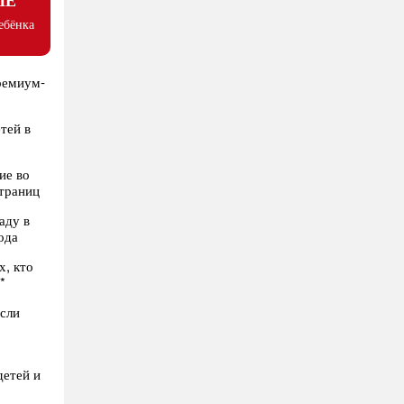
ИЕ
ебёнка
ремиум-
тей в
ие во
страниц
аду в
ода
х, кто
*
если
детей и