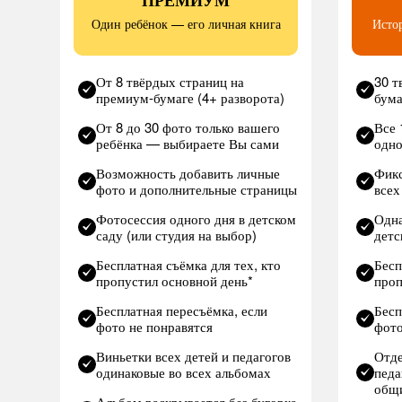
ПРЕМИУМ
Один ребёнок — его личная книга
Истор
От 8 твёрдых страниц на
30 т
премиум-бумаге (4+ разворота)
бума
От 8 до 30 фото только вашего
Все 
ребёнка — выбираете Вы сами
одно
Возможность добавить личные
Фикс
фото и дополнительные страницы
всех
Фотосессия одного дня в детском
Одна
саду (или студия на выбор)
детс
Бесплатная съёмка для тех, кто
Бесп
пропустил основной день*
проп
Бесплатная пересъёмка, если
Бесп
фото не понравятся
фото
Виньетки всех детей и педагогов
Отде
одинаковые во всех альбомах
педа
общ
Альбом раскрывается без бугорка